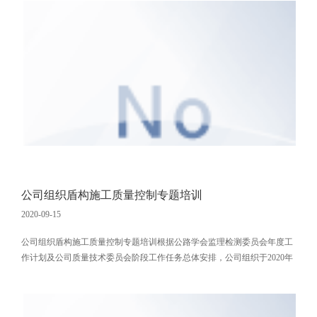
100%签订预防电信诈骗承诺书）的基础上，于2020年9月11日，组织召开
了预防电信诈骗专题教育培训会，来自公司各部门33名反
公司组织盾构施工质量控制专题培训
2020-09-15
公司组织盾构施工质量控制专题培训根据公路学会监理检测委员会年度工
作计划及公司质量技术委员会阶段工作任务总体安排，公司组织于2020年
9月5日下午在北京地铁三号线项目驻地开展《地铁盾构施工监理控制要
点》专题培训，本次培训特聘外部专家吴国庆进行讲解。此次培训中，授
课老师结合亲身参与的实际项目，配合典型案例和现场图片，深入浅出的