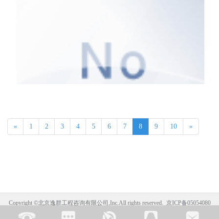
剖析了盾构监理管控关键点，重点就盾构选型及进场验收、盾构始发掘进
接收关注点
«
1
2
3
4
5
6
7
8
9
10
»
Copyright ©
北京逸群工程咨询有限公司
,Inc.All rights reserved.
京ICP备05054080
号-1
Powered by
CmsEasy