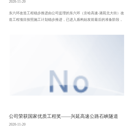
2020-11-20
东六环改造工程稳步推进由公司监理的东六环（京哈高速-潞苑北大街）改
造工程项目按照施工计划稳步推进，已进入盾构始发前最后的准备阶段，
预计到明年1月底，盾构机具备始发条件。目前，国产最大直径盾构机“京
华号”正分批运往施工现场。盾构机刀盘中心块和主臂、辅臂的各个部分
已经运抵施工现场，盾构机其余近百个部件正逐步运输至北京。目前1号
车已运抵现场存放区，最先运送到场的盾构机刀盘，已开始现场组装。西
线盾构隧道使
公司荣获国家优质工程奖——兴延高速公路石峡隧道
2020-11-20