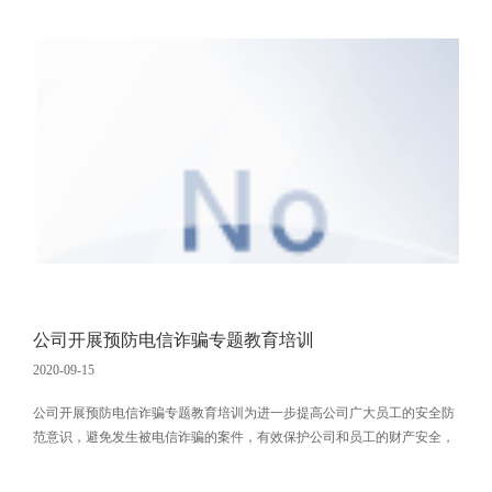
并就“国庆、中秋”两节的质量、安全管理工作进行专题部署，公司于9月24
日在京召开了行政办公会议。公司领导，职能部门负责人，各事业部和子
公司经理、枢纽项目部负责人、雄安办事处负责人参加了会议。会议首先
由各事业部、子公司经理、枢纽项目部和雄安办事处负责人简要汇报了半
年工作会
公司开展预防电信诈骗专题教育培训
2020-09-15
公司开展预防电信诈骗专题教育培训为进一步提高公司广大员工的安全防
范意识，避免发生被电信诈骗的案件，有效保护公司和员工的财产安全，
公司在全面落实公安部门提出的预防电信诈骗“三个100%” 要求（公司员
工100%的下载安装“全民反诈”APP、100%关注“兴安反诈联盟”公众号、