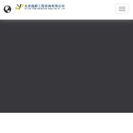
北
京
逸
群
工
程
咨
询
有
限
公
司